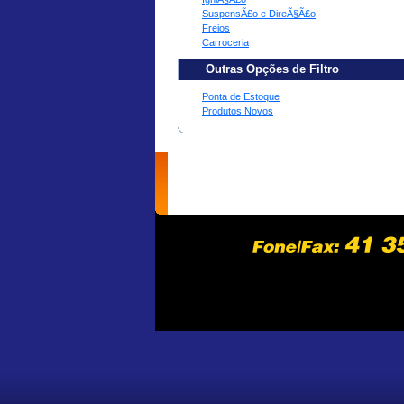
SuspensÃ£o e DireÃ§Ã£o
Freios
Carroceria
Outras Opções de Filtro
Ponta de Estoque
Produtos Novos
home
empresa