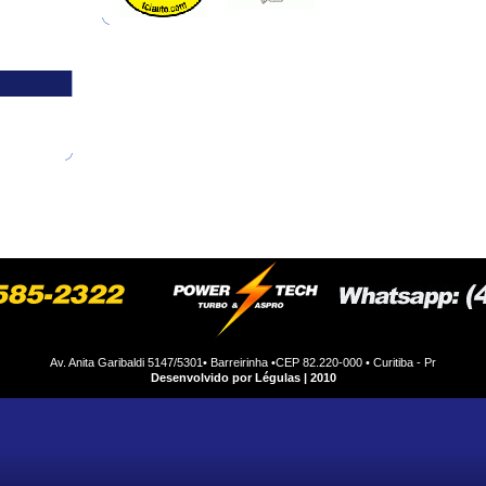
motores
produtos
fábrica
oficina
carros
eve
Av. Anita Garibaldi 5147/5301• Barreirinha •CEP 82.220-000 • Curitiba - Pr
Desenvolvido por Légulas | 2010