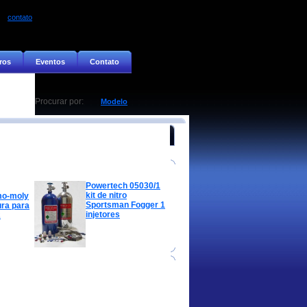
contato
ros
Eventos
Contato
Procurar por:
Modelo
Powertech 05030/1
kit de nitro
mo-moly
Sportsman Fogger 1
ura para
injetores
2