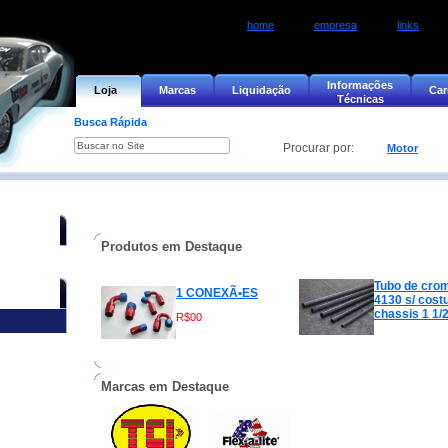
home
empresa
links
Informações
Loja
Marcas
Liquidação
Car
Técnicas
Busca Rápida
Procurar por:
Motor
Nenhum resultado encontrado
Produtos em Destaque
Tubo de cro
1 CONEXÃ•ES
4130 s/ cost
chassis 1 1/
R$00
Marcas em Destaque