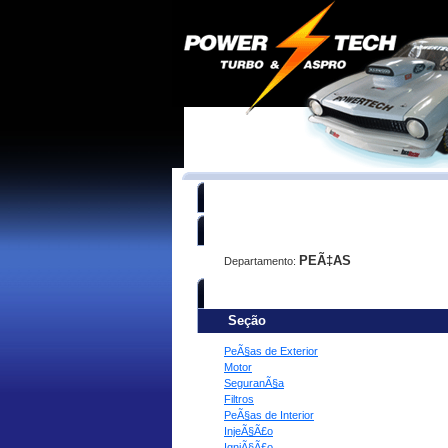
Você está procurando:
PEÃ‡AS
Departamento:
Refine sua busca:
Seção
PeÃ§as de Exterior
Motor
SeguranÃ§a
Filtros
PeÃ§as de Interior
InjeÃ§Ã£o
IgniÃ§Ã£o